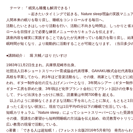
テーマ：『 眠気も睡魔も解消できる！
～起きたいタイミングで起きる。Nature sleep理論の実践マニュ
人間本来の眠りを取り戻し、睡眠をコントロールする毎日へ。
活動したいときはしっかり活動を行い、活動に不向きな時間は、しっかりと省
ロールを目指す上で必要な練習メニューやカリキュラムを伝えます。
講座内容を確実に実践することであなたが元来持っている能力を取り戻し、結
眠時間が短くなり、より能動的に活動することが可能となります。（当日多少
●講師紹介： 堀 大輔／ほり だいすけ
1983年11月2日生まれ。兵庫県尼崎市出身。
社団法人日本ショートスリーパー育成協会代表理事、GAHAKU株式会社代表取
高校を卒業してから、約1年ほど音楽活動をし、その後、画家として壁などに
われ、ギター制作会社の立ち上げメンバーとなり、3年間ルシアー（ギター制
ギター工房を辞めた後、3年弱ほど化学プラント会社にてプラント設計の仕事
して、テレビ出演をきっかけに独立。読書量は年間700冊を 超える。
以上のように節操なくさまざまな活動に手を出したことに加え、もともと1日
まったく足りない状況に。現在では1日平均45分以下の睡眠で生活している。
短眠カリキュラム「Nature sleep」によってショートスリーパーになった受
その後、受講生の要望から短時間睡眠の方法論を伝え始め、幼児教育やトリリ
広い教育の現場で活動している。
◇著書：「できる人は超短眠！」(フォレスト出版2016年5月発刊) 発売からわずか