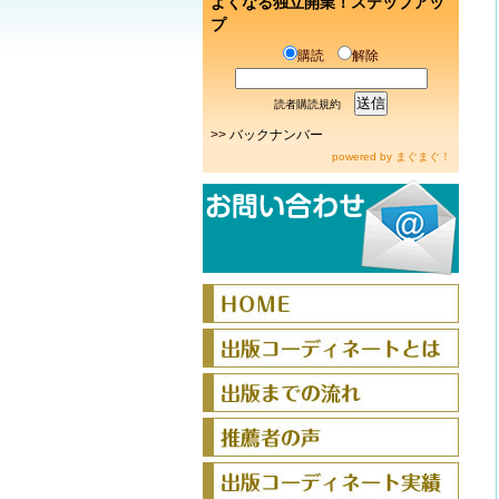
よくなる独立開業！ステップアッ
プ
購読
解除
読者購読規約
>>
バックナンバー
powered by
まぐまぐ！