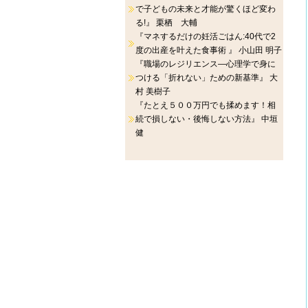
で子どもの未来と才能が驚くほど変わ
る!』 栗栖 大輔
『マネするだけの妊活ごはん:40代で2
度の出産を叶えた食事術 』 小山田 明子
『職場のレジリエンス―心理学で身に
つける「折れない」ための新基準』 大
村 美樹子
『たとえ５００万円でも揉めます！相
続で損しない・後悔しない方法』 中垣
健