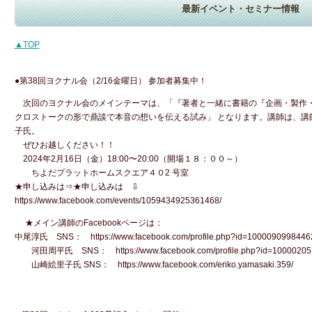
最新イベント・セミナー情報
▲TOP
●第38回ヨクナル会（2/16金曜日） 参加者募集中！
次回のヨクナル会のメインテーマは、「『著者と一緒に書籍の『企画・製作・
クロストークの形で鼎談で本音の想いを伝える試み」 となります。講師は、講
子氏。
ぜひお越しください！！
2024年2月16日（金）18:00〜20:00（開場１８：００～）
ちよだプラットホームスクエア４０2 号室
★申し込みは⇒★申し込みは ⇩
https://www.facebook.com/events/1059434925361468/
★メイン講師のFacebookページは：
中尾淳氏 SNS： https://www.facebook.com/profile.php?id=1000090998446
河田周平氏 SNS： https://www.facebook.com/profile.php?id=10000205
山崎絵里子氏 SNS： https://www.facebook.com/eriko.yamasaki.359/