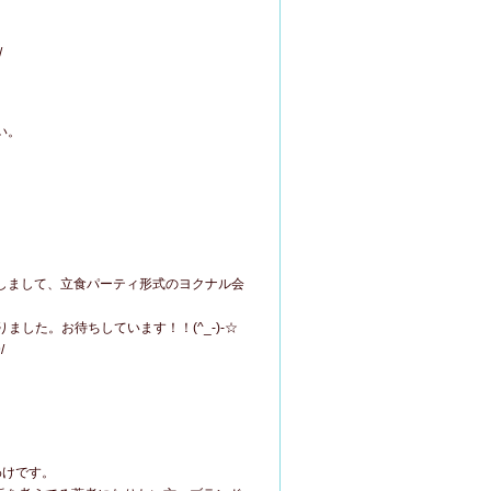
/
い。
念しまして、立食パーティ形式のヨクナル会
した。お待ちしています！！(^_-)-☆
/
わけです。