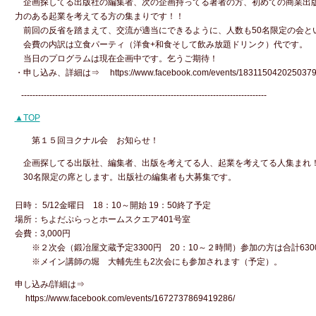
企画探してる出版社の編集者、次の企画持ってる著者の方、初めての商業出
力のある起業を考えてる方の集まりです！！
前回の反省を踏まえて、交流が適当にできるように、人数も50名限定の会
会費の内訳は立食パーティ（洋食+和食そして飲み放題ドリンク）代です
当日のプログラムは現在企画中です。乞うご期待！
・申し込み、詳細は⇒ https://www.facebook.com/events/1831150420250379
---------------------------------------------------------------------------------------
▲TOP
第１５回ヨクナル会 お知らせ！
企画探してる出版社、編集者、出版を考えてる人、起業を考えてる人集まれ
30名限定の席とします。出版社の編集者も大募集です。
日時： 5/12金曜日 18：10～開始 19：50終了予定
場所：ちよだぷらっとホームスクエア401号室
会費：3,000円
※２次会（鍛冶屋文蔵予定3300円 20：10～２時間）参加の方は合計630
※メイン講師の堀 大輔先生も2次会にも参加されます（予定）。
申し込み/詳細は⇒
https://www.facebook.com/events/1672737869419286/