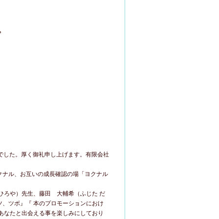
？
況でした。厚く御礼申し上げます。有限会社
クナル、お互いの成長確認の場「ヨクナル
ひろや）先生、藤田 大輔希（ふじた だ
、ツボ』『 本のプロモーションにおけ
あなたと出会える事を楽しみにしており