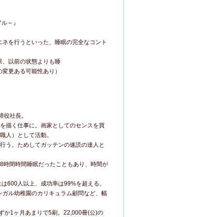
アル～』
エネを行うといった、睡眠の完全なコント
果、以前の状態よりも睡
の変更ある可能性あり）
締役社長。
絵を描く仕事に。画家としてのセンスを買
作職人）として活動。
を行う。ためしてガッテンの速読の達人と
8時間時間睡眠だったこともあり、時間が
講生は600人以上、成功率は99%を超える。
ンガル幼稚園のカリキュラム顧問など、幅
1ヶ月あまりで5刷。22,000冊(公)の