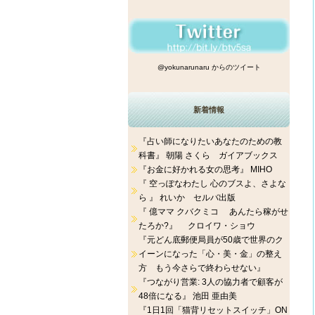
@yokunarunaru からのツイート
新着情報
『占い師になりたいあなたのための教
科書』 朝陽 さくら ガイアブックス
『お金に好かれる女の思考』 MIHO
『 空っぽなわたし 心のブスよ、さよな
ら 』 れいか セルバ出版
『 億ママ クバクミコ あんたら稼がせ
たろか?』 クロイワ・ショウ
『元どん底郵便局員が50歳で世界のク
イーンになった「心・美・金」の整え
方 もう今さらで終わらせない』
『つながり営業: 3人の協力者で顧客が
48倍になる』 池田 亜由美
『1日1回「猫背リセットスイッチ」ON