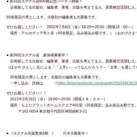
● 第32回ヨクナル会600冊記念パーティ開催！
企画探してる出版社、編集者、著者、出版を考えてる人、異業種交流望む人
60名限定の席とします。出版社の編集者も大募集です。
ぜひお越しください！ 2002年7月8日（金）18:20〜20:00（開場18：00～）
場所：アルカディア市ヶ谷（60名限定。込み振込み順です。）（おかげさま
● 第28回ヨクナル会 参加者募集中！
企画探してる出版社、編集者、著者、出版を考えてる人、異業種交流望む人
（ほそや さとし）氏による『「上手い」ってなんだろう？～「文章」を通して
20名限定の席とします。出版社の編集者も大募集です。
・申し込み、詳細は ⇒
https://www.facebook.com/events/7054394301
ぜひお越しください！！
2021年3月19日（水） 18:00〜20:00（開場１８：００～）
場所：ちよだプラットホームスクエア401室（20名限定。込み振込み順です
〒101-0054 東京都千代田区神田錦町3‐21
● 《ヨクナル出版塾第8期 》 只今大募集中！