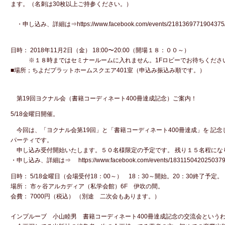
ます。（名刺は30枚以上ご持参ください。）
・申し込み、詳細は⇒https://www.facebook.com/events/2181369771904375
日時： 2018年11月2日（金） 18:00〜20:00（開場１８：００～）
※１８時まではセミナールームに入れません。1Fロビーでお待ちくださ
■場所；ちよだプラットホームスクエア401室（申込み振込み順です。）
第19回ヨクナル会（書籍コーディネート400冊達成記念）ご案内！
5/18金曜日開催。
今回は、「ヨクナル会第19回」と「書籍コーディネート400冊達成」を 記
パーティです。
申し込み受付開始いたします。５０名様限定の予定です。 残り１５名程になりま
・申し込み、詳細は⇒ https://www.facebook.com/events/1831150420250379
日時： 5/18金曜日（会場受付18：00～） 18：30～開始。20：30終了予定。
場所： 市ヶ谷アルカディア（私学会館）6F 伊吹の間。
会費： 7000円（税込） （別途 二次会もあります。）
インプルーブ 小山睦男 書籍コーディネート400冊達成記念の交流会という