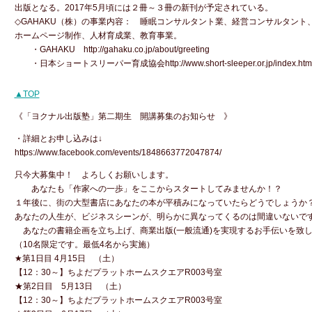
出版となる。2017年5月頃には２冊～３冊の新刊が予定されている。
◇GAHAKU（株）の事業内容： 睡眠コンサルタント業、経営コンサルタント
ホームページ制作、人材育成業、教育事業。
・GAHAKU http://gahaku.co.jp/about/greeting
・日本ショートスリーパー育成協会http://www.short-sleeper.or.jp/index.htm
▲TOP
《「ヨクナル出版塾」第二期生 開講募集のお知らせ 》
・詳細とお申し込みは↓
https://www.facebook.com/events/1848663772047874/
只今大募集中！ よろしくお願いします。
あなたも「作家への一歩」をここからスタートしてみませんか！？
１年後に、街の大型書店にあなたの本が平積みになっていたらどうでしょうか
あなたの人生が、ビジネスシーンが、明らかに異なってくるのは間違いないで
あなたの書籍企画を立ち上げ、商業出版(一般流通)を実現するお手伝いを致
（10名限定です。最低4名から実施）
★第1日目 4月15日 （土）
【12：30～】ちよだプラットホームスクエアR003号室
★第2日目 5月13日 （土）
【12：30～】ちよだプラットホームスクエアR003号室