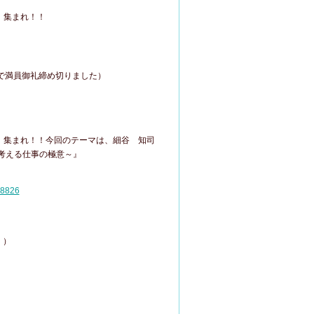
、集まれ！！
で満員御礼締め切りました）
、集まれ！！今回のテーマは、細谷 知司
考える仕事の極意～』
08826
。）