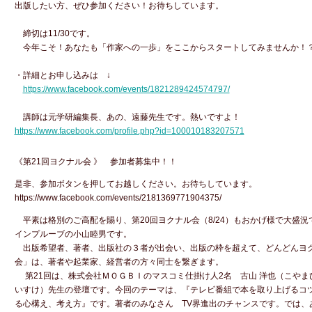
出版したい方、ぜひ参加ください！お待ちしています。
締切は11/30です。
今年こそ！あなたも「作家への一歩」をここからスタートしてみませんか！
・詳細とお申し込みは ↓
https://www.facebook.com/events/1821289424574797/
講師は元学研編集長、あの、遠藤先生です。熱いですよ！
https://www.facebook.com/profile.php?id=100010183207571
《第21回ヨクナル会 》 参加者募集中！！
是非、参加ボタンを押してお越しください。お待ちしています。
https://www.facebook.com/events/2181369771904375/
平素は格別のご高配を賜り、第20回ヨクナル会（8/24）もおかげ様で大盛
インプルーブの小山睦男です。
出版希望者、著者、出版社の３者が出会い、出版の枠を超えて、どんどんヨ
会」は、著者や起業家、経営者の方々同士を繋ぎます。
第21回は、株式会社ＭＯＧＢＩのマスコミ仕掛け人2名 古山 洋也（こやま
いすけ）先生の登壇です。今回のテーマは、『テレビ番組で本を取り上げるコツ
る心構え、考え方』です。著者のみなさん TV界進出のチャンスです。では、