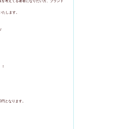
版を考えてる著者になりたい方、ブランド
といたします。
。
/
！！
0円となります。