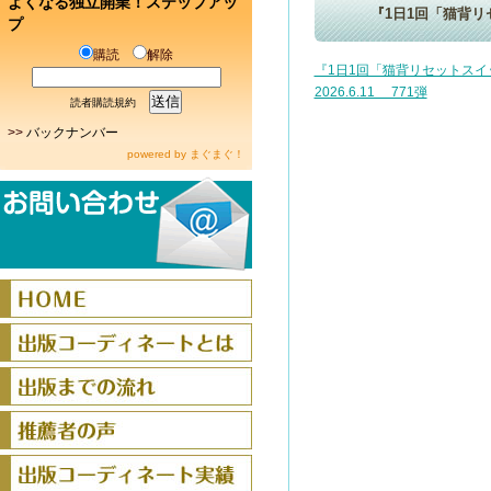
よくなる独立開業！ステップアッ
『1日1回「猫背リ
プ
購読
解除
『1日1回「猫背リセットス
2026.6.11 771弾
読者購読規約
>>
バックナンバー
powered by
まぐまぐ！