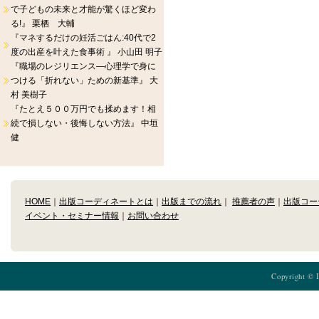
で子どもの未来と才能が驚くほど変わ
る!』 栗栖 大輔
『マネするだけの妊活ごはん:40代で2
度の出産を叶えた食事術 』 小山田 明子
『職場のレジリエンス―心理学で身に
つける「折れない」ための新基準』 大
村 美樹子
『たとえ５００万円でも揉めます！相
続で損しない・後悔しない方法』 中垣
健
HOME
｜
出版コーディネートとは
｜
出版までの流れ
｜
推薦者の声
｜
出版コー
イベント・セミナー情報
｜
お問い合わせ
Copyright © 