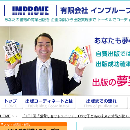
HOME
＞＞
『1日1回「猫背リセットスイッチ」ONで子どもの未来と才能が驚くほ
メルマガ購読・解除