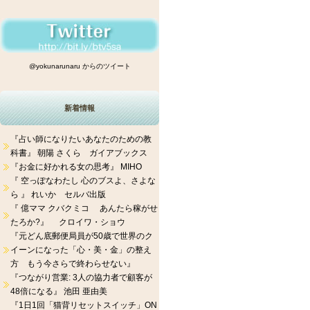
@yokunarunaru からのツイート
新着情報
『占い師になりたいあなたのための教
科書』 朝陽 さくら ガイアブックス
『お金に好かれる女の思考』 MIHO
『 空っぽなわたし 心のブスよ、さよな
ら 』 れいか セルバ出版
『 億ママ クバクミコ あんたら稼がせ
たろか?』 クロイワ・ショウ
『元どん底郵便局員が50歳で世界のク
イーンになった「心・美・金」の整え
方 もう今さらで終わらせない』
『つながり営業: 3人の協力者で顧客が
48倍になる』 池田 亜由美
『1日1回「猫背リセットスイッチ」ON